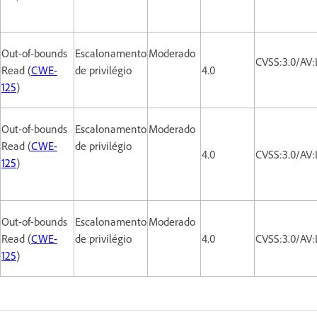
Out-of-bounds
Escalonamento
Moderado
CVSS:3.0/AV:
Read (
CWE-
de privilégio
4.0
125
)
Out-of-bounds
Escalonamento
Moderado
Read (
CWE-
de privilégio
4.0
CVSS:3.0/AV:
125
)
Out-of-bounds
Escalonamento
Moderado
Read (
CWE-
de privilégio
4.0
CVSS:3.0/AV:
125
)