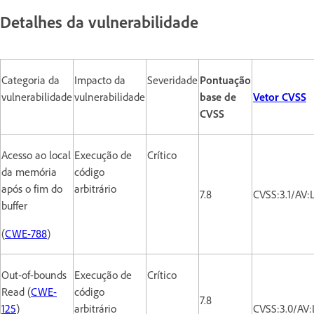
Detalhes da vulnerabilidade
Categoria da
Impacto da
Severidade
Pontuação
vulnerabilidade
vulnerabilidade
base de
Vetor CVSS
CVSS
Acesso ao local
Execução de
Crítico
da memória
código
após o fim do
arbitrário
7.8
CVSS:3.1/AV:
buffer
(
CWE-788
)
Out-of-bounds
Execução de
Crítico
Read (
CWE-
código
7.8
125
)
arbitrário
CVSS:3.0/AV: