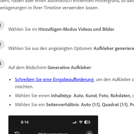
ldern, haben aber einen automatisch entfernten Hintergrund, so dass 
erlagerungen in Ihrer Timeline verwenden lassen.
Wählen Sie im
Hinzufügen-Modus
Videos und Bilder
.
Wählen Sie aus den angezeigten Optionen
Aufkleber generier
Auf dem Bildschirm
Generative Aufkleber
:
Schreiben Sie eine Eingabeaufforderung
, um den Aufkleber z
möchten.
Wählen Sie einen
Inhaltstyp
:
Auto
,
Kunst
,
Foto
,
Rohdaten
,
Wählen Sie ein
Seitenverhältnis
:
Auto (1:1)
,
Quadrat (1:1)
,
Po