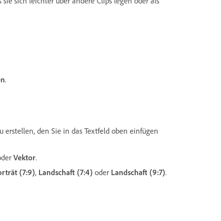
sie sich leichter über andere Clips legen oder als
en
.
u erstellen, den Sie in das Textfeld oben einfügen
 oder
Vektor
.
rträt (7:9)
,
Landschaft (7:4)
oder
Landschaft (9:7)
.