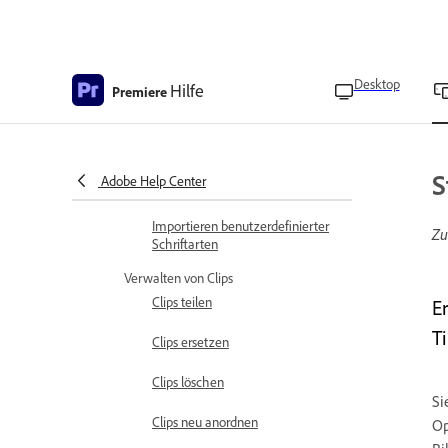
Verfügbarkeit von Premiere auf
iPhone nach Ländern
Desktop
Importieren und Hinzufügen von Medien
Hilfe
Premiere
Videos und Bilder importieren,
um ein neues Projekt zu erstellen
Einfügen von Medien in ein
S
Adobe Help Center
bestehendes Projekt
Importieren benutzerdefinierter
Zu
Schriftarten
Verwalten von Clips
Clips teilen
Er
T
Clips ersetzen
Clips löschen
Si
Clips neu anordnen
Op