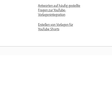
Antworten auf häufig gestellte
Fragen zur YouTube-
Vorlagenintegration
Erstellen von Vorlagen für
YouTube Shorts
Training
Lerne direkt in der Applikation – mit
Schritt-für-Schritt-Video-Tutorials und
praktischen Anleitungen.