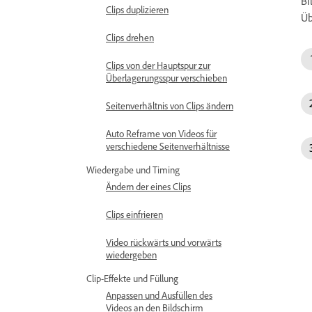
Bi
Clips duplizieren
Üb
Clips drehen
Clips von der Hauptspur zur
Überlagerungsspur verschieben
Seitenverhältnis von Clips ändern
Auto Reframe von Videos für
verschiedene Seitenverhältnisse
Wiedergabe und Timing
Ändern der eines Clips
Clips einfrieren
Video rückwärts und vorwärts
wiedergeben
Clip-Effekte und Füllung
Anpassen und Ausfüllen des
Videos an den Bildschirm