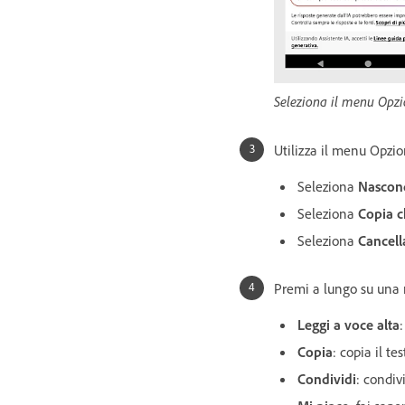
Seleziona il menu Opzio
Utilizza il menu Opzion
Seleziona
Nascond
Seleziona
Copia c
Seleziona
Cancell
Premi a lungo su una r
Leggi a voce alta
:
Copia
: copia il te
Condividi
: condivi