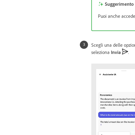
Suggerimento
Puoi anche acceder
Scegli una delle opzi
seleziona
Invia
.