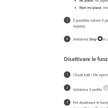
Mi piace
: fai sape
Non mi piace
: in
È possibile ridurre il 
risposta.
Seleziona
Stop
in 
Disattivare le fun
Chiudi tutti i file apert
Seleziona il profilo
Per disattivare le funz