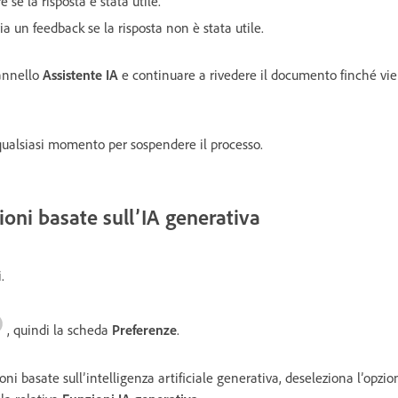
re se la risposta è stata utile.
via un feedback se la risposta non è stata utile.
pannello
Assistente IA
e continuare a rivedere il documento finché vi
qualsiasi momento per sospendere il processo.
zioni basate sull’IA generativa
i.
, quindi la scheda
Preferenze
.
ioni basate sull’intelligenza artificiale generativa, deseleziona l’opzio