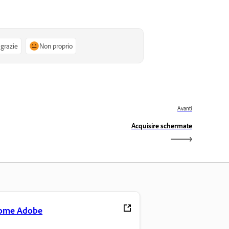
 grazie
Non proprio
Avanti
Acquisire schermate
ome Adobe