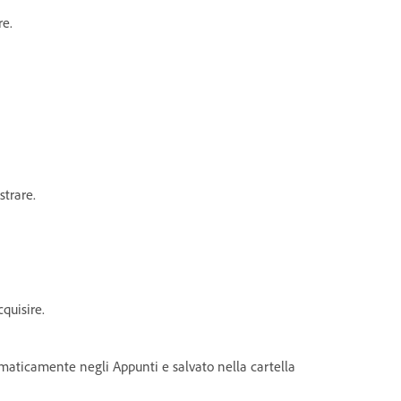
re.
strare.
cquisire.
tomaticamente negli Appunti e salvato nella cartella