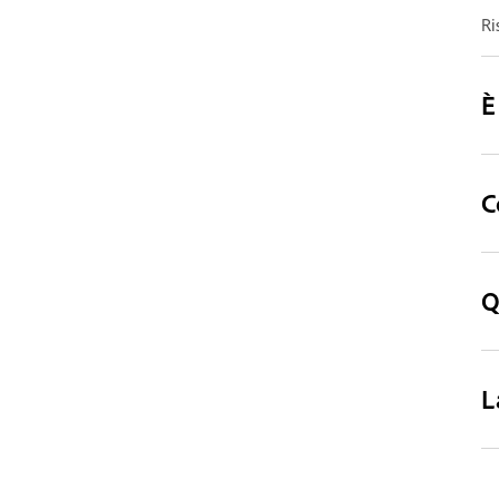
Ri
È
C
Q
L