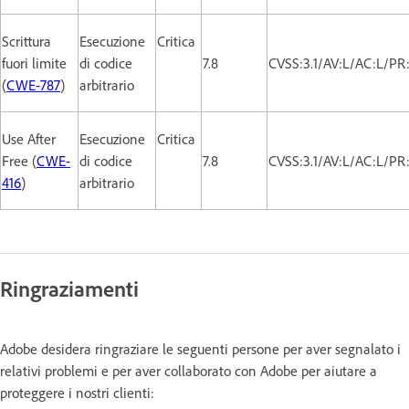
Scrittura
Esecuzione
Critica
fuori limite
di codice
7.8
CVSS:3.1/AV:L/AC:L/PR
(
CWE-787
)
arbitrario
Use After
Esecuzione
Critica
Free (
CWE-
di codice
7.8
CVSS:3.1/AV:L/AC:L/PR
416
)
arbitrario
Ringraziamenti
Adobe desidera ringraziare le seguenti persone per aver segnalato i
relativi problemi e per aver collaborato con Adobe per aiutare a
proteggere i nostri clienti: