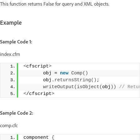
This function returns False for query and XML objects.
Example
Sample Code 1:
index.cfm
<
cfscript
>
       obj = 
new
Comp
()
       obj.
returnsString
()
;
writeOutput
(
isObject
(
obj
))
 // Retu
<
/cfscript
>
Sample Code 2:
comp.cfc
component 
{