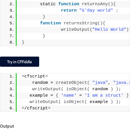
       static 
function
returnsAny
(){
return
"G'day world"
;
}
function
returnsString
(){
writeOutput
(
"Hello World"
)
}
}
<
cfscript
>
    random = 
createObject
(
"java"
, 
"java.
writeOutput
(
isObject
(
 random 
)
)
;
   example = 
{
'name'
 = 
'I am a struct'
}
writeOutput
(
isObject
(
 example 
)
)
;   
<
/cfscript
>
Output