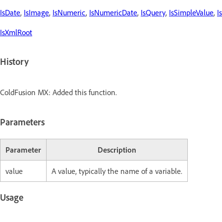
IsDate
,
IsImage
,
IsNumeric
,
IsNumericDate
,
IsQuery
,
IsSimpleValue
,
I
IsXmlRoot
History
ColdFusion MX: Added this function.
Parameters
Parameter
Description
value
A value, typically the name of a variable.
Usage