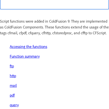
Script functions were added in ColdFusion 9. They are implemented
as ColdFusion Components. These functions extend the usage of the
tags cfmail, cfpdf, cfquery, cfhttp, cfstoredproc, and cfftp to CFScript.
Accessing the functions
Function summary
ftp
http
mail
pdf
query