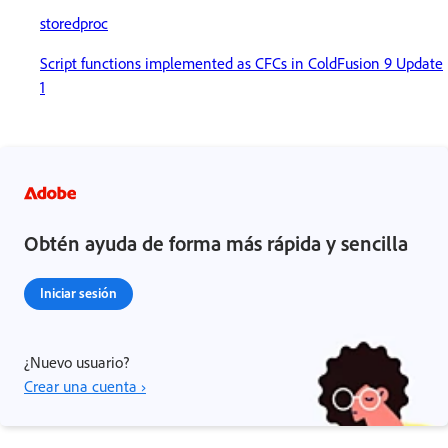
storedproc
Script functions implemented as CFCs in ColdFusion 9 Update
1
Obtén ayuda de forma más rápida y sencilla
Iniciar sesión
¿Nuevo usuario?
Crear una cuenta ›