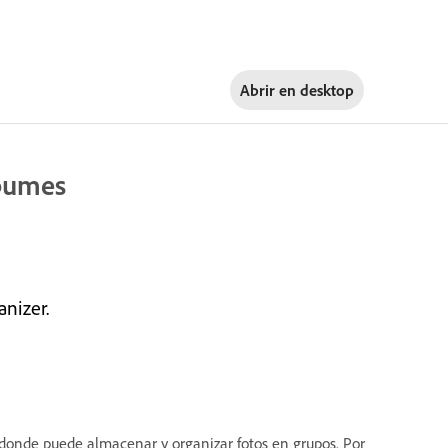
Abrir en
desktop
lbumes
nizer.
donde puede almacenar y organizar fotos en grupos. Por