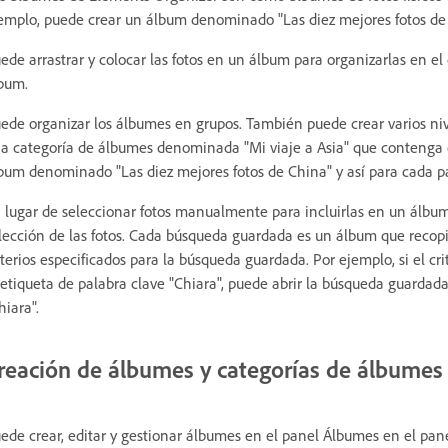
emplo, puede crear un álbum denominado "Las diez mejores fotos de l
ede arrastrar y colocar las fotos en un álbum para organizarlas en e
bum.
ede organizar los álbumes en grupos. También puede crear varios ni
a categoría de álbumes denominada "Mi viaje a Asia" que contenga e
bum denominado "Las diez mejores fotos de China" y así para cada pa
 lugar de seleccionar fotos manualmente para incluirlas en un álbum
lección de las fotos. Cada búsqueda guardada es un álbum que recop
iterios especificados para la búsqueda guardada. Por ejemplo, si el c
 etiqueta de palabra clave "Chiara", puede abrir la búsqueda guardada 
hiara".
reación de álbumes y categorías de álbumes
ede crear, editar y gestionar álbumes en el panel Álbumes en el pan