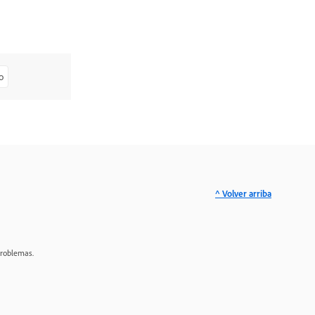
o
^ Volver arriba
problemas.