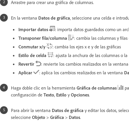
Arrastre para crear una gráfica de columnas.
En la ventana
Datos de gráfica
, seleccione una celda e introdu
Importar datos
: importa datos guardados como un arch
Transponer fila/columna
: cambia las columnas y filas
Conmutar x/y
: cambia los ejes x e y de las gráficas
Estilo de celda
: ajusta la anchura de las columnas o la
Revertir
: revierte los cambios realizados en la ventan
Aplicar
: aplica los cambios realizados en la ventana
Da
Haga doble clic en la herramienta
Gráfica de columnas
pa
configuración de
Texto
,
Estilo
y
Opciones
.
Para abrir la ventana
Datos de gráfica
y editar los datos, sele
seleccione
Objeto
>
Gráfica
>
Datos
.