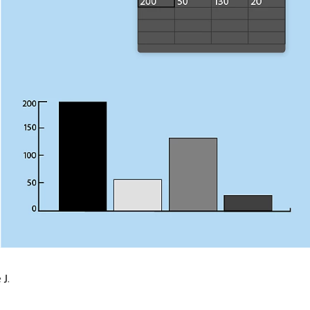
e
J
.