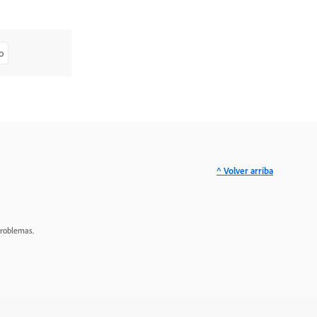
o
^ Volver arriba
problemas.