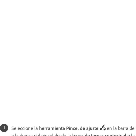
Seleccione la
herramienta Pincel de ajuste
en la barra de 
y la dureza del pincel desde la
barra de tareas contextual
o la