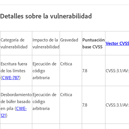
Detalles sobre la vulnerabilidad
Categoría de
Impacto de la
Gravedad
Puntuación
Vector CVS
vulnerabilidad
vulnerabilidad
base CVSS
Escritura fuera
Ejecución de
Crítica
de los límites
código
7.8
CVSS:3.1/AV
(
CWE-787
)
arbitraria
Desbordamiento
Ejecución de
Crítica
de búfer basado
código
7.8
CVSS:3.1/AV
en pila (
CWE-
arbitraria
121
)