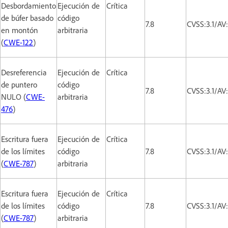
Desbordamiento
Ejecución de
Crítica
de búfer basado
código
7.8
CVSS:3.1/AV
en montón
arbitraria
(
CWE-122
)
Desreferencia
Ejecución de
Crítica
de puntero
código
7.8
CVSS:3.1/AV
NULO (
CWE-
arbitraria
476
)
Escritura fuera
Ejecución de
Crítica
de los límites
código
7.8
CVSS:3.1/AV
(
CWE-787
)
arbitraria
Escritura fuera
Ejecución de
Crítica
de los límites
código
7.8
CVSS:3.1/AV
(
CWE-787
)
arbitraria