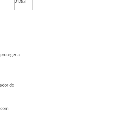
21283
 proteger a
gador de
e.com