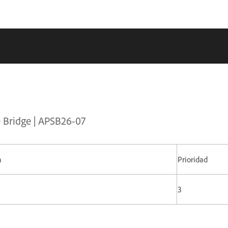
e Bridge | APSB26-07
n
Prioridad
3