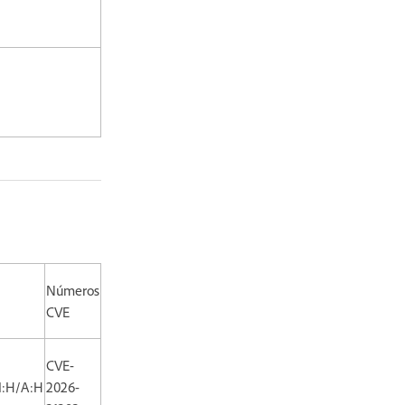
Números
CVE
CVE-
I:H/A:H
2026-