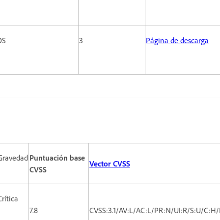
cOS
3
Página de descarga
Gravedad
Puntuación base
Vector CVSS
CVSS
Crítica
7.8
CVSS:3.1/AV:L/AC:L/PR:N/UI:R/S:U/C:H/