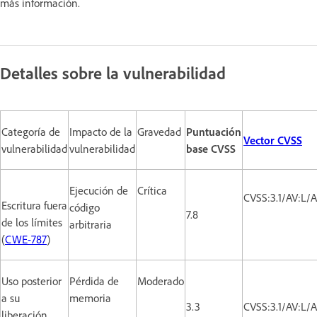
más información.
Detalles sobre la vulnerabilidad
Categoría de
Impacto de la
Gravedad
Puntuación
Vector CVSS
vulnerabilidad
vulnerabilidad
base CVSS
Ejecución de
Crítica
CVSS:3.1/AV:L/
Escritura fuera
código
7.8
de los límites
arbitraria
(
CWE-787
)
Uso posterior
Pérdida de
Moderado
a su
memoria
3.3
CVSS:3.1/AV:L/
liberación