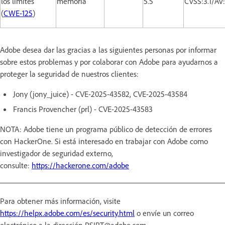
los límites
memoria
5.5
CVSS:3.1/AV
(
CWE-125
)
Adobe desea dar las gracias a las siguientes personas por informar
sobre estos problemas y por colaborar con Adobe para ayudarnos a
proteger la seguridad de nuestros clientes:
Jony (jony_juice) - CVE-2025-43582, CVE-2025-43584
Francis Provencher (prl) - CVE-2025-43583
NOTA: Adobe tiene un programa público de detección de errores
con HackerOne. Si está interesado en trabajar con Adobe como
investigador de seguridad externo,
consulte:
https://hackerone.com/adobe
Para obtener más información, visite
https://helpx.adobe.com/es/security.html
o envíe un correo
electrónico a la dirección PSIRT@adobe.com