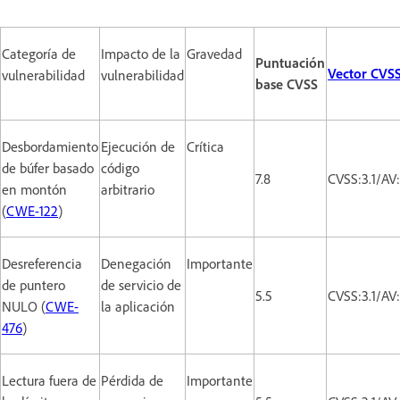
Categoría de
Impacto de la
Gravedad
Puntuación
Vector CVS
vulnerabilidad
vulnerabilidad
base CVSS
Desbordamiento
Ejecución de
Crítica
de búfer basado
código
7.8
CVSS:3.1/AV
en montón
arbitrario
(
CWE-122
)
Desreferencia
Denegación
Importante
de puntero
de servicio de
5.5
CVSS:3.1/AV
NULO (
CWE-
la aplicación
476
)
Lectura fuera de
Pérdida de
Importante