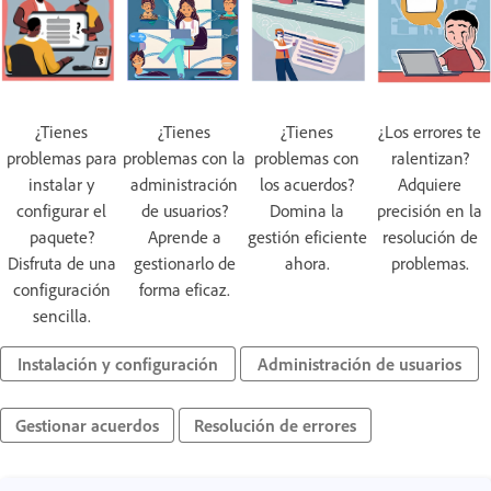
¿Tienes
¿Tienes
¿Tienes
¿Los errores te
problemas para
problemas con la
problemas con
ralentizan?
instalar y
administración
los acuerdos?
Adquiere
configurar el
de usuarios?
Domina la
precisión en la
paquete?
Aprende a
gestión eficiente
resolución de
Disfruta de una
gestionarlo de
ahora.
problemas.
configuración
forma eficaz.
sencilla.
Instalación y configuración
Administración de usuarios
Gestionar acuerdos
Resolución de errores