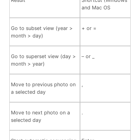
Result
Shortcut (Windows
and Mac OS
Go to subset view (year >
+ or =
month > day)
Go to superset view (day >
– or _
month > year)
Move to previous photo on
,
a selected day
Move to next photo on a
.
selected day