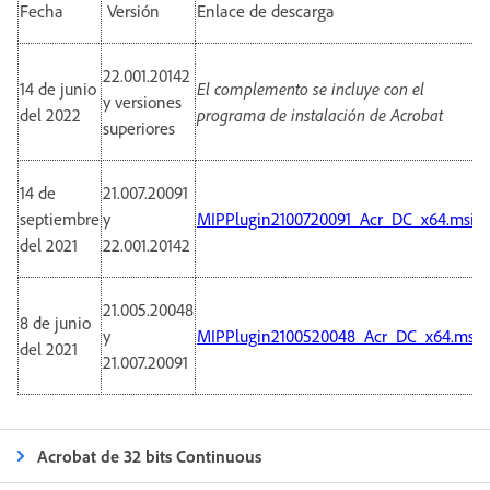
Fecha
Versión
Enlace de descarga
22.001.20142
14 de junio
El complemento se incluye con el
y versiones
del 2022
programa de instalación de Acrobat
superiores
14 de
21.007.20091
septiembre
y
MIPPlugin2100720091_Acr_DC_x64.msi
del 2021
22.001.20142
21.005.20048
8 de junio
y
MIPPlugin2100520048_Acr_DC_x64.msi
del 2021
21.007.20091
Acrobat de 32 bits Continuous