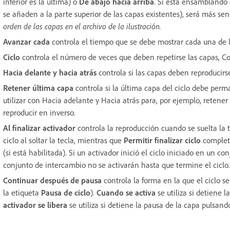
inferior es la última) o
De abajo hacia arriba
. Si está ensamblando
se añaden a la parte superior de las capas existentes), será más sen
orden de las capas en el archivo de la ilustración.
Avanzar cada
controla el tiempo que se debe mostrar cada una de la
Ciclo
controla el número de veces que deben repetirse las capas, 
Hacia delante y hacia atrás
controla si las capas deben reproducirs
Retener última capa
controla si la última capa del ciclo debe perm
utilizar con Hacia adelante y Hacia atrás para, por ejemplo, retener
reproducir en inverso.
Al finalizar activador
controla la reproducción cuando se suelta la t
ciclo al soltar la tecla, mientras que
Permitir finalizar ciclo
completa
(si está habilitada). Si un activador inició el ciclo iniciado en un 
conjunto de intercambio no se activarán hasta que termine el ciclo.
Continuar después de pausa
controla la forma en la que el ciclo 
la etiqueta
Pausa de ciclo
).
Cuando se activa
se utiliza si detiene l
activador se libera
se utiliza si detiene la pausa de la capa pulsando