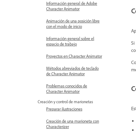
Información general de Adobe
C
Character Animator
Animación de una posición libre
con el modo de inicio
Ap
Información general sobre el
Si
espacio de trabajo
co
Proyectos en Character Animator
Co
Métodos abreviados de teclado
mo
de Character Animator
Problemas conocidos de
C
Character Animator
Creación y control de marionetas
Es
Preparar ilustraciones
Creación de una marioneta con
Characterizer