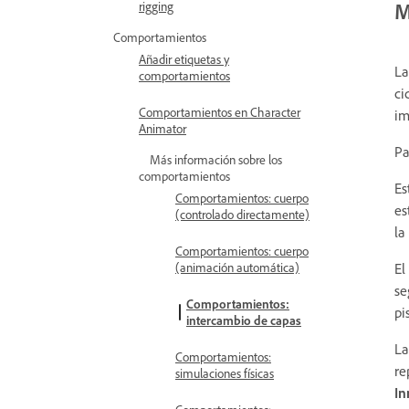
M
rigging
Comportamientos
Añadir etiquetas y
La
comportamientos
ci
Comportamientos en Character
im
Animator
Pa
Más información sobre los
comportamientos
Es
Comportamientos: cuerpo
es
(controlado directamente)
la
Comportamientos: cuerpo
El
(animación automática)
se
Comportamientos:
pi
intercambio de capas
La
Comportamientos:
re
simulaciones físicas
I