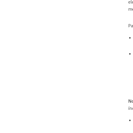
el
me
Pa
No
ín