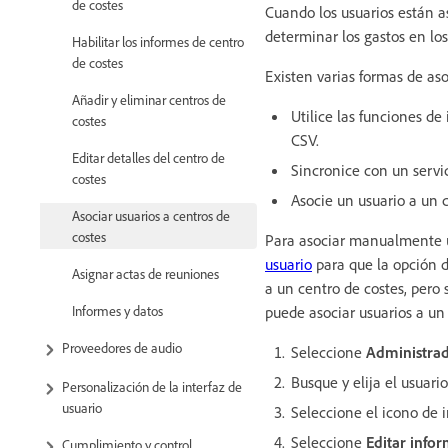
de costes
Cuando los usuarios están as
determinar los gastos en los
Habilitar los informes de centro
de costes
Existen varias formas de aso
Añadir y eliminar centros de
Utilice las funciones de
costes
CSV.
Editar detalles del centro de
Sincronice con un servi
costes
Asocie un usuario a un
Asociar usuarios a centros de
costes
Para asociar manualmente u
usuario
para que la opción d
Asignar actas de reuniones
a un centro de costes, pero 
Informes y datos
puede asociar usuarios a un 
Proveedores de audio
Seleccione
Administrad
Busque y elija el usuario
Personalización de la interfaz de
usuario
Seleccione el icono de 
Seleccione
Editar info
Cumplimiento y control