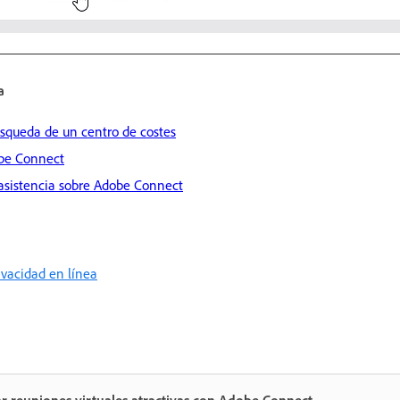
a
úsqueda de un centro de costes
obe Connect
 asistencia sobre Adobe Connect
rivacidad en línea
r reuniones virtuales atractivas con Adobe Connect