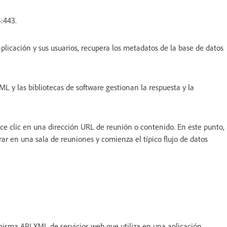
:443.
plicación y sus usuarios, recupera los metadatos de la base de datos
XML y las bibliotecas de software gestionan la respuesta y la
ace clic en una dirección URL de reunión o contenido. En este punto,
r en una sala de reuniones y comienza el típico flujo de datos
isma API XML de servicios web que utiliza en una aplicación