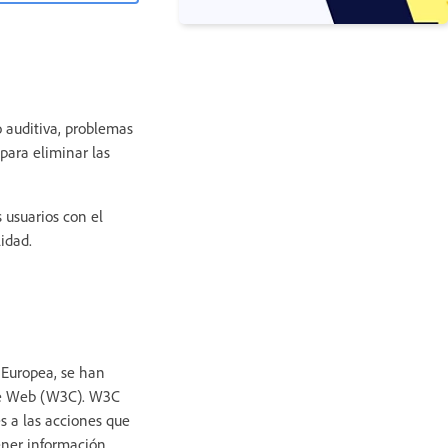
o auditiva, problemas
para eliminar las
 usuarios con el
idad.
n Europea, se han
ide Web (W3C). W3C
s a las acciones que
ener información