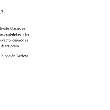
8?
ivate Classic se
 accesibilidad
y ha
royecto, cuando se
 descripción.
 la opción
Activar