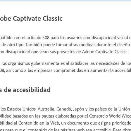
obe Captivate Classic
tible con el artículo 508 para los usuarios con discapacidad visual 
 de otro tipo. También puede tomar otras medidas durante el diseño 
con discapacidad que vean sus proyectos de Adobe Captivate Classic.
 los organismos gubernamentales al satisfacer las necesidades de los
08, así como a las empresas comprometidas en aumentar la accesibil
 de accesibilidad
los Estados Unidos, Australia, Canadá, Japón y los países de la Unió
ilidad basadas en las pautas elaboradas por el Consorcio World W
ibilidad al Contenido en la Web, un documento que asigna prioridade
res para que el contenido de las páginas web sea accesible. Para obt