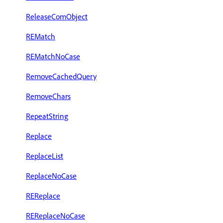
ReleaseComObject
REMatch
REMatchNoCase
RemoveCachedQuery
RemoveChars
RepeatString
Replace
ReplaceList
ReplaceNoCase
REReplace
REReplaceNoCase