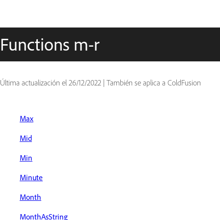
Functions m-r
Última actualización el
26/12/2022
|
También se aplica a ColdFusion
Max
Mid
Min
Minute
Month
MonthAsString