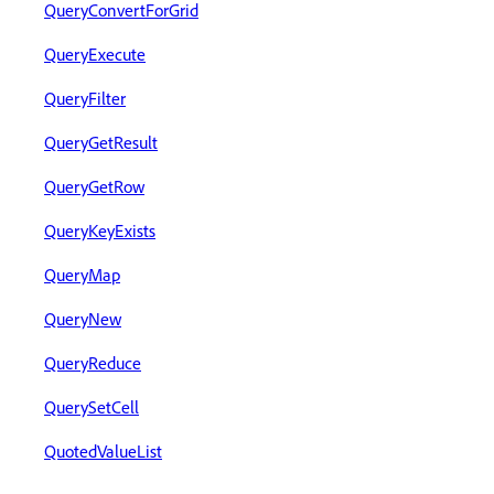
QueryConvertForGrid
QueryExecute
QueryFilter
QueryGetResult
QueryGetRow
QueryKeyExists
QueryMap
QueryNew
QueryReduce
QuerySetCell
QuotedValueList