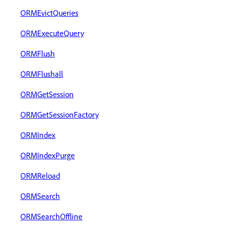
ORMEvictQueries
ORMExecuteQuery
ORMFlush
ORMFlushall
ORMGetSession
ORMGetSessionFactory
ORMIndex
ORMIndexPurge
ORMReload
ORMSearch
ORMSearchOffline