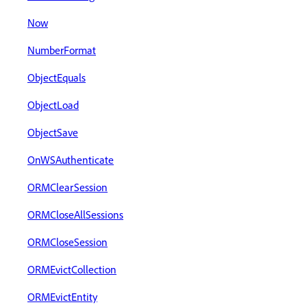
Now
NumberFormat
ObjectEquals
ObjectLoad
ObjectSave
OnWSAuthenticate
ORMClearSession
ORMCloseAllSessions
ORMCloseSession
ORMEvictCollection
ORMEvictEntity