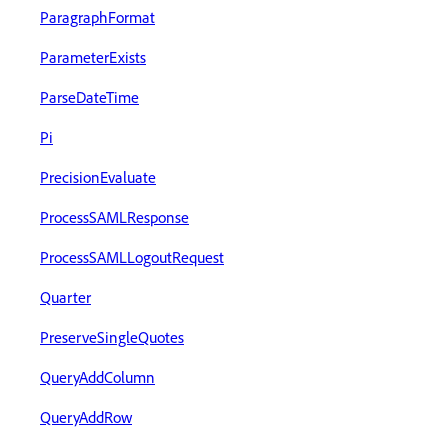
ParagraphFormat
ParameterExists
ParseDateTime
Pi
PrecisionEvaluate
ProcessSAMLResponse
ProcessSAMLLogoutRequest
Quarter
PreserveSingleQuotes
QueryAddColumn
QueryAddRow