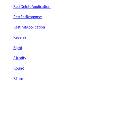
RestDeleteApplication
RestSetResponse
RestInitApplication
Reverse
Right
RJustify
Round
RTrim