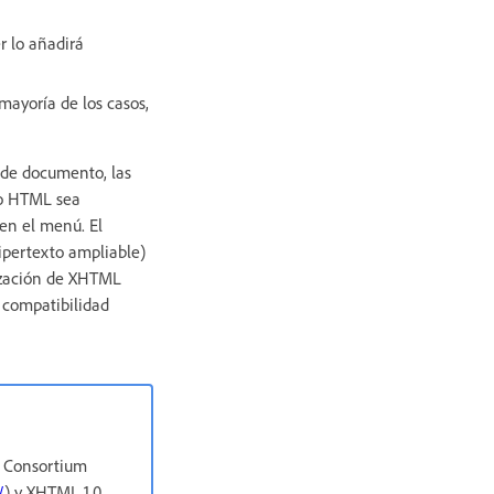
r lo añadirá
ayoría de los casos,
 de documento, las
to HTML sea
en el menú. El
pertexto ampliable)
ización de XHTML
 compatibilidad
b Consortium
/
) y XHTML 1.0