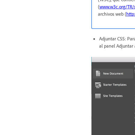
(
www.w3c.org/TR/
archivos web (
http
Adjuntar CSS: Para
al panel Adjuntar 