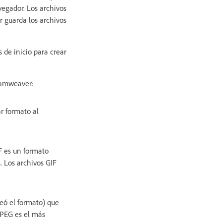
vegador. Los archivos
 guarda los archivos
de inicio para crear
reamweaver:
ar formato al
IF es un formato
. Los archivos GIF
eó el formato) que
JPEG es el más