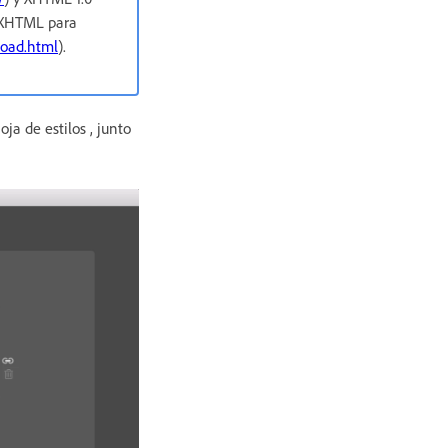
r XHTML para
pload.html
).
ja de estilos , junto