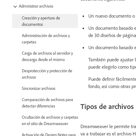
Administrar archivos
Un nuevo documento o p
Creación y apertura de
documentos
Un documento basado en
de 30 diseños de págin
Administración de archivos y
carpetas
Un documento basado en 
Carga de archivos al servidor y
También puede ajustar l
descarga desde el mismo
puede elegirlo como ti
Desprotección y protección de
archivos
Puede definir fácilment
fondo, así como otras pr
Sincronizar archivos
Comparación de archivos para
Tipos de archivo
detectar diferencias
Ocultación de archivos y carpetas
en el sitio de Dreamweaver
Dreamweaver le permite trab
va a trabajar es el archiv
Activación de Design Notes para