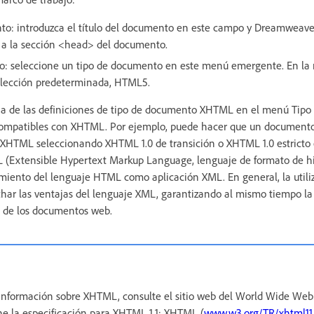
to: introduzca el título del documento en este campo y Dreamweave
a la sección <head> del documento.
: seleccione un tipo de documento en este menú emergente. En la m
 selección predeterminada, HTML5.
na de las definiciones de tipo de documento XHTML en el menú Tipo
compatibles con XHTML. Por ejemplo, puede hacer que un documen
XHTML seleccionando XHTML 1.0 de transición o XHTML 1.0 estricto 
(Extensible Hypertext Markup Language, lenguaje de formato de hi
miento del lenguaje HTML como aplicación XML. En general, la util
har las ventajas del lenguaje XML, garantizando al mismo tiempo la
ra de los documentos web.
información sobre XHTML, consulte el sitio web del World Wide We
e la especificación para XHTML 1.1: XHTML (
www.w3.org/TR/xhtml11