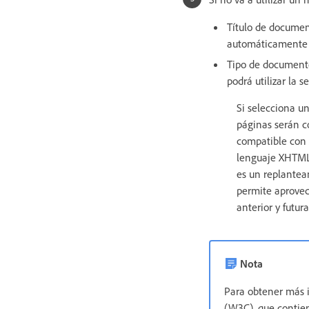
Título de documen
automáticamente 
Tipo de documento
podrá utilizar la
Si selecciona u
páginas serán 
compatible con 
lenguaje XHTML 
es un replantea
permite aprovec
anterior y futu
Nota
Para obtener más 
(W3C), que contien