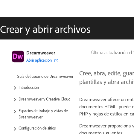
Crear y abrir archivos
Dreamweaver
Última actualización el
Abrir aplicación
Cree, abra, edite, gu
Guía del usuario de Dreamweaver
plantillas y abra arch
Introducción
Dreamweaver ofrece un ento
Dreamweaver y Creative Cloud
documentos HTML, puede cre
Espacios de trabajo y vistas de
PHP y hojas de estilos en c
Dreamweaver
Dreamweaver proporciona va
Configuración de sitios
documento siguientes: