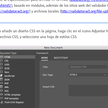
xhtml1/
), basado en módulos, además de los sitios web del validado
://validator.w3.org/
) y archivos locales (
http://validator.w3.org/file-u
 añadir un diseño CSS en la página, haga clic en el icono Adjuntar ho
archivo CSS, y seleccione una hoja de estilos CSS.