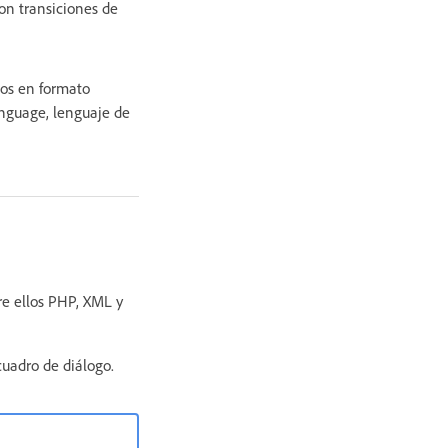
con transiciones de
tos en formato
anguage, lenguaje de
re ellos PHP, XML y
cuadro de diálogo.