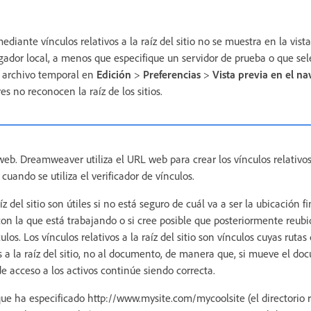
diante vínculos relativos a la raíz del sitio no se muestra en la vista
dor local, a menos que especifique un servidor de prueba o que sel
el archivo temporal en
Edición
>
Preferencias
>
Vista previa en el n
s no reconocen la raíz de los sitios.
web. Dreamweaver utiliza el URL web para crear los vínculos relativos a
cuando se utiliza el verificador de vínculos.
íz del sitio son útiles si no está seguro de cuál va a ser la ubicación f
con la que está trabajando o si cree posible que posteriormente reub
os. Los vínculos relativos a la raíz del sitio son vínculos cuyas rutas
vas a la raíz del sitio, no al documento, de manera que, si mueve el 
e acceso a los activos continúe siendo correcta.
e ha especificado http://www.mysite.com/mycoolsite (el directorio raí