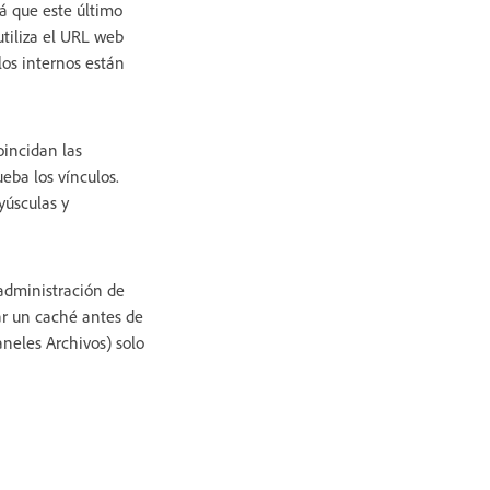
á que este último
utiliza el URL web
los internos están
incidan las
ba los vínculos.
yúsculas y
 administración de
zar un caché antes de
aneles Archivos) solo