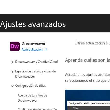
Ajustes avanzados
Guía del usuario de Dreamweaver
Dreamweaver
Última actualización el
Abrir aplicación
Introducción
Aprenda cuáles son l
Dreamweaver y Creative Cloud
Espacios de trabajo y vistas de
Acceda a los ajustes avanzad
Dreamweaver
seleccionando el sitio que 
Configuración de sitios
Acerca de los sitios de
Dreamweaver
Configuración de una versión