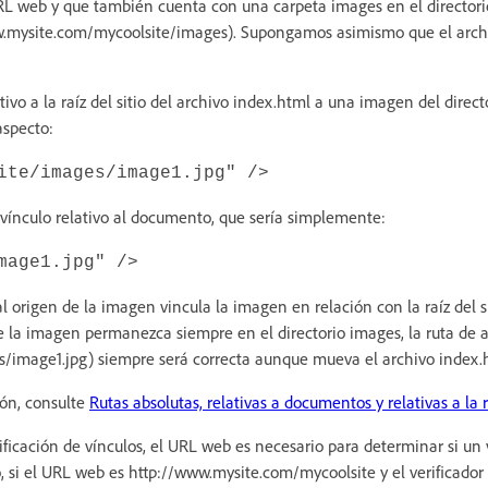
RL web y que también cuenta con una carpeta images en el directori
w.mysite.com/mycoolsite/images). Supongamos asimismo que el arch
ivo a la raíz del sitio del archivo index.html a una imagen del direct
aspecto:
ite/images/image1.jpg" />
vínculo relativo al documento, que sería simplemente:
mage1.jpg" />
l origen de la imagen vincula la imagen en relación con la raíz del si
la imagen permanezca siempre en el directorio images, la ruta de a
image1.jpg) siempre será correcta aunque mueva el archivo index.ht
ón, consulte
Rutas absolutas, relativas a documentos y relativas a la ra
erificación de vínculos, el URL web es necesario para determinar si un 
o, si el URL web es http://www.mysite.com/mycoolsite y el verificador