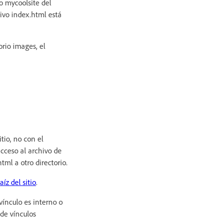
o mycoolsite del
ivo index.html está
orio images, el
tio, no con el
cceso al archivo de
ml a otro directorio.
íz del sitio
.
vínculo es interno o
 de vínculos