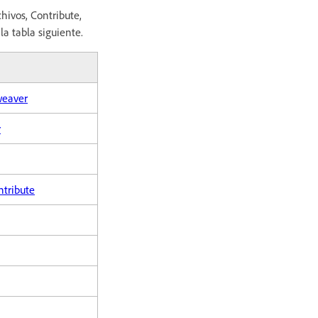
hivos, Contribute,
a tabla siguiente.
weaver
r
ntribute