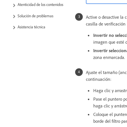
Atenticidad de los contenidos
Solución de problemas
Active o desactive la c
casilla de verificació
Asistencia técnica
Invertir
no selecc
imagen que esté d
Invertir
seleccio
zona enmarcada.
Ajuste el tamaño (anch
continuación:
Haga clic y arrast
Pase el puntero po
haga clic y arrást
Coloque el puntero
borde del filtro p