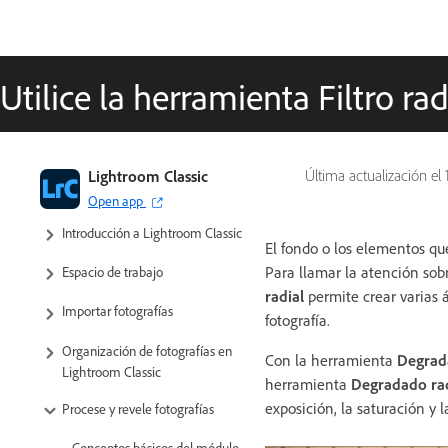
Utilice la herramienta Filtro rad
Guía del usuario de Lightroom
Lightroom Classic
Última actualización el
Classic
Open app
Introducción a Lightroom Classic
El fondo o los elementos que
Para llamar la atención sob
Espacio de trabajo
radial
permite crear varias 
Importar fotografías
fotografía.
Organización de fotografías en
Con la herramienta
Degrad
Lightroom Classic
herramienta
Degradado rad
exposición, la saturación y 
Procese y revele fotografías
Conceptos básicos del módulo