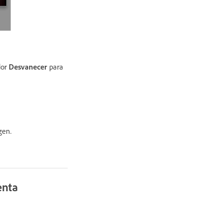
dor
Desvanecer
para
gen.
enta