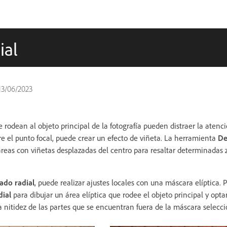
ial
13/06/2023
 rodean al objeto principal de la fotografía pueden distraer la atenc
re el punto focal, puede crear un efecto de viñeta. La herramienta
De
áreas con viñetas desplazadas del centro para resaltar determinadas
ado radial
, puede realizar ajustes locales con una máscara elíptica. P
ial
para dibujar un área elíptica que rodee el objeto principal y optar
la nitidez de las partes que se encuentran fuera de la máscara selecc