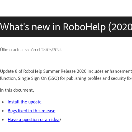
What's new in RoboHelp (2020
Última actualización el
28/03/2024
Update 8 of RoboHelp Summer Release 2020 includes enhancements a
function, Single Sign On (SSO) for publishing profiles and security fix
In this document,
Install the update
.
Bugs fixed in this release
.
Have a question or an idea
?