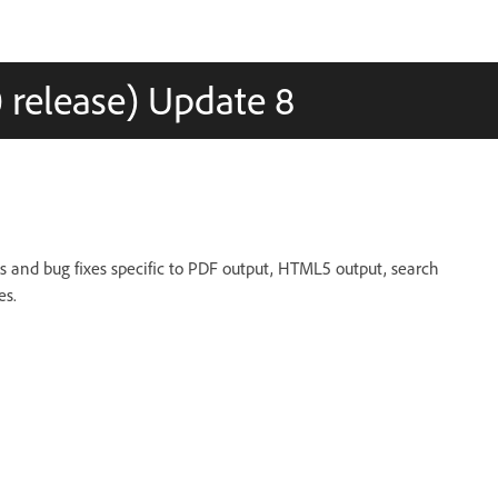
 release) Update 8
nd bug fixes specific to PDF output, HTML5 output, search
es.