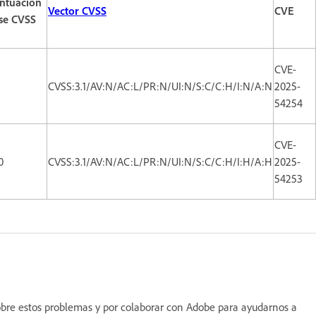
ntuación
Vector CVSS
CVE
se CVSS
CVE-
CVSS:3.1/AV:N/AC:L/PR:N/UI:N/S:C/C:H/I:N/A:N
2025-
54254
CVE-
0
CVSS:3.1/AV:N/AC:L/PR:N/UI:N/S:C/C:H/I:H/A:H
2025-
54253
sobre estos problemas y por colaborar con Adobe para ayudarnos a