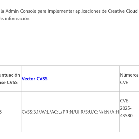
ar la Admin Console para implementar aplicaciones de Creative Cloud
s información.
untuación
Números
Vector CVSS
ase CVSS
CVE
CVE-
2025-
5
CVSS:3.1/AV:L/AC:L/PR:N/UI:R/S:U/C:N/I:N/A:H
43580