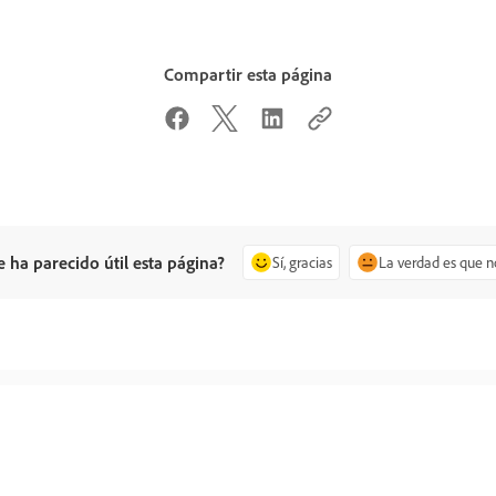
Compartir esta página
e ha parecido útil esta página?
Sí, gracias
La verdad es que n
Pregunte a la
Contacto
comunidad
Asistencia experta para sus 