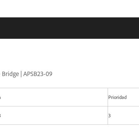
e Bridge | APSB23-09
n
Prioridad
3
3