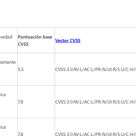
avedad
Puntuación base
Vector CVSS
CVSS
portante
5.5
CVSS:3.1/AV:L/AC:L/PR:N/UI:R/S:U/C:H/
tica
7.8
CVSS:3.1/AV:L/AC:L/PR:N/UI:R/S:U/C:H/
tica
7.8
CVSS:3.1/AV:L/AC:L/PR:N/UI:R/S:U/C:H/