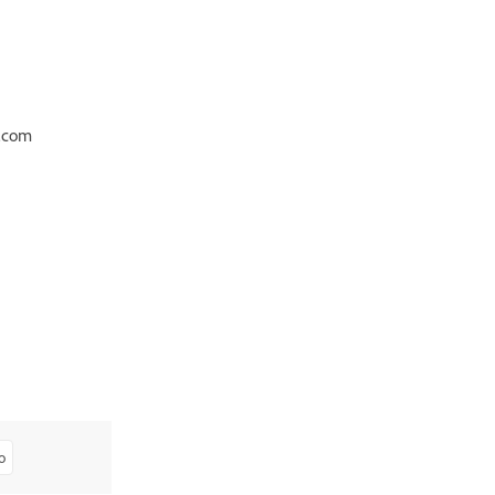
e.com
o