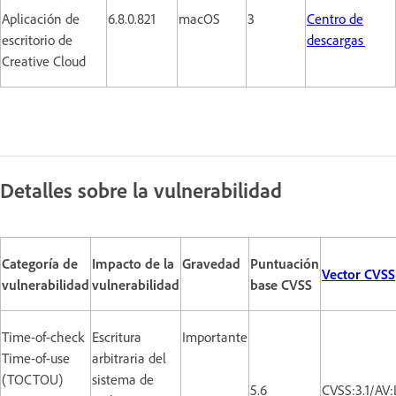
Aplicación de
6.8.0.821
macOS
3
Centro de
escritorio de
descargas
Creative Cloud
Detalles sobre la vulnerabilidad
Categoría de
Impacto de la
Gravedad
Puntuación
Vector CVSS
vulnerabilidad
vulnerabilidad
base CVSS
Time-of-check
Escritura
Importante
Time-of-use
arbitraria del
(TOCTOU)
sistema de
5.6
CVSS:3.1/AV