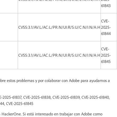
61843
CVE-
CVSS:3.1/AV:L/AC:L/PR:N/UI:R/S:U/C:N/I:N/A:H
2025-
61844
CVE-
CVSS:3.1/AV:L/AC:L/PR:N/UI:R/S:U/C:N/I:N/A:H
2025-
61845
sobre estos problemas y por colaborar con Adobe para ayudarnos a
VE-2025-61837, CVE-2025-61838, CVE-2025-61839, CVE-2025-61840,
844, CVE-2025-61845
 HackerOne. Si está interesado en trabajar con Adobe como