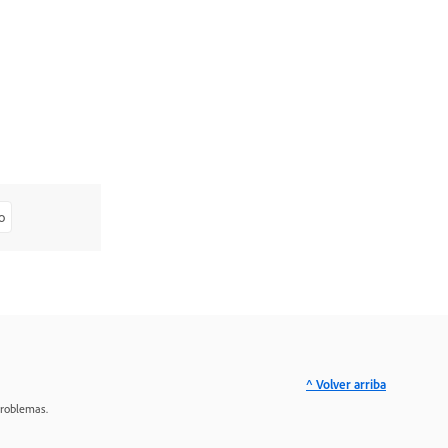
o
^ Volver arriba
problemas.