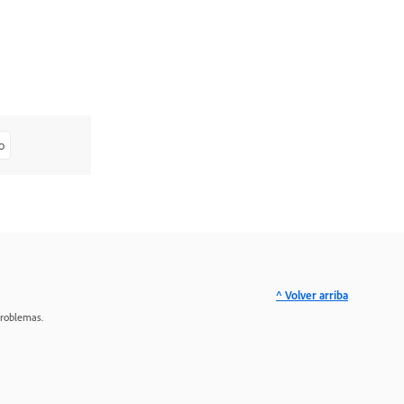
o
^ Volver arriba
problemas.