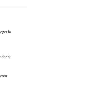
eger la
gador de
e.com.