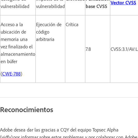
Vector CVSS
vulnerabilidad
vulnerabilidad
base CVSS
Acceso a la
Ejecución de
Crítica
ubicación de
código
memoria una
arbitraria
vez finalizado el
7.8
CVSS:3.1/AV:
almacenamiento
en búfer
(
CWE-788
)
Reconocimientos
Adobe desea dar las gracias a CQY del equipo Topsec Alpha
(yjdfy) por informar sobre estos problemas y por colaborar con Adobe