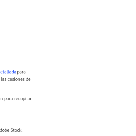
detallada
para
 las cesiones de
gn para recopilar
Adobe Stock.