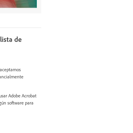
lista de
 aceptamos
tancialmente
usar Adobe Acrobat
ngún software para