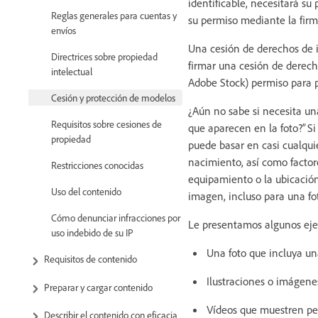
identificable, necesitará su
Reglas generales para cuentas y
su permiso mediante la fir
envíos
Una cesión de derechos de i
Directrices sobre propiedad
firmar una cesión de derecho
intelectual
Adobe Stock) permiso para pu
Cesión y protección de modelos
¿Aún no sabe si necesita un
Requisitos sobre cesiones de
que aparecen en la foto?” Si
propiedad
puede basar en casi cualquie
nacimiento, así como factore
Restricciones conocidas
equipamiento o la ubicación
Uso del contenido
imagen, incluso para una fo
Cómo denunciar infracciones por
Le presentamos algunos eje
uso indebido de su IP
Una foto que incluya un
Requisitos de contenido
Ilustraciones o imágene
Preparar y cargar contenido
Vídeos que muestren pe
Describir el contenido con eficacia