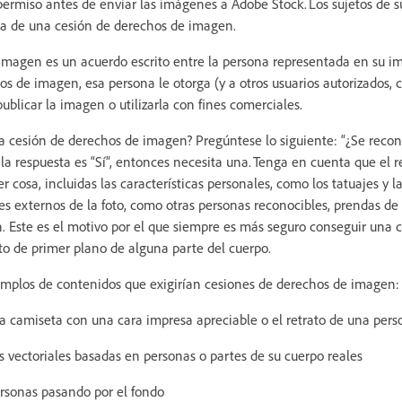
 permiso antes de enviar las imágenes a Adobe Stock. Los sujetos de s
ma de una cesión de derechos de imagen.
magen es un acuerdo escrito entre la persona representada en su im
s de imagen, esa persona le otorga (y a otros usuarios autorizados, 
blicar la imagen o utilizarla con fines comerciales.
a cesión de derechos de imagen? Pregúntese lo siguiente: “¿Se reco
 la respuesta es “Sí”, entonces necesita una. Tenga en cuenta que el
r cosa, incluidas las características personales, como los tatuajes y 
s externos de la foto, como otras personas reconocibles, prendas de r
. Este es el motivo por el que siempre es más seguro conseguir una 
to de primer plano de alguna parte del cuerpo.
mplos de contenidos que exigirían cesiones de derechos de imagen:
a camiseta con una cara impresa apreciable o el retrato de una per
s vectoriales basadas en personas o partes de su cuerpo reales
rsonas pasando por el fondo