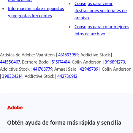
Consejos para crear
Información sobre impuestos
ilustraciones vectoriales de
y preguntas frecuentes
archivo
Consejos para crear mejores
fotos de archivo
Artistas de Adobe: Vpanteon |
431693959
, Addictive Stock |
441550407
, Bernard Bodo |
515174414
, Colin Anderson |
396891270
,
Addictive Stock |
441768779
, Amaal Said |
429457891
, Colin Anderson
|
398324214
, Addictive Stock |
442736912
Obtén ayuda de forma más rápida y sencilla