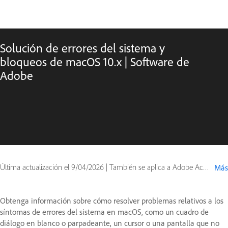
Solución de errores del sistema y
bloqueos de macOS 10.x | Software de
Adobe
Última actualización el
9/04/2026
|
También se aplica a Adobe Acrobat, Adobe After Effects, Adobe Audition, Adobe Bridge, Adobe Dreamweaver, Adobe Fireworks, Adobe Illustrator, Adobe InCopy, Adobe InDesign, Adobe Lightroom, Adobe Photoshop, Adobe Premiere, Contribute, Creative Suite, Encore, Flash Professional, Global or OS, OnLocation CS, Photoshop Elements, Photoshop Extended, Premiere Elements, Production Studio, Soundbooth
Más
Obtenga información sobre cómo resolver problemas relativos a los
síntomas de errores del sistema en macOS, como un cuadro de
diálogo en blanco o parpadeante, un cursor o una pantalla que no