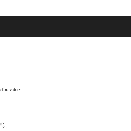
n the value.
 ).