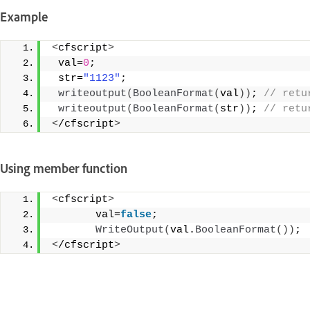
Example
<
cfscript
>
 val=
0
;
 str=
"1123"
;
writeoutput
(
BooleanFormat
(
val
))
;
 // retu
writeoutput
(
BooleanFormat
(
str
))
;
 // retu
<
/cfscript
>
Using member function
<
cfscript
>
       val=
false
;
WriteOutput
(
val.
BooleanFormat
())
;
<
/cfscript
>