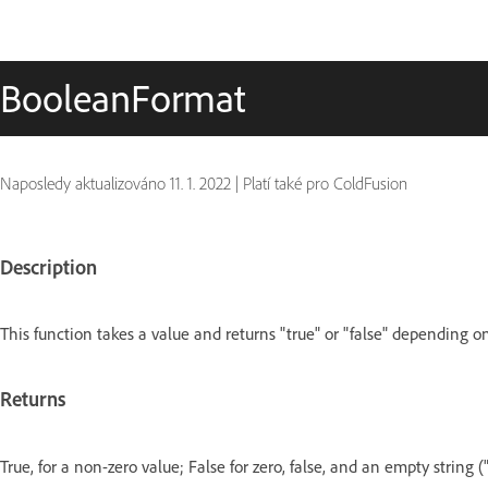
BooleanFormat
Naposledy aktualizováno
11. 1. 2022
|
Platí také pro ColdFusion
Description
This function takes a value and returns "true" or "false" depending o
Returns
True, for a non-zero value; False for zero, false, and an empty string (""