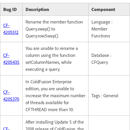
Bug ID
Description
Component
Rename the member function
Language :
CF-
Query.swap() to
Member
4205512
Query.rowSwap().
Functions
You are unable to rename a
CF-
column using the function
Database :
4205435
setColumnNames, while
CFQuery
executing a query.
In ColdFusion Enterprise
edition, you are unable to
CF-
increase the maximum number
Tags : General
4205370
of threads available for
CFTHREAD more than 10.
After installing Update 5 of the
CF-
2018 release of ColdFusion, the