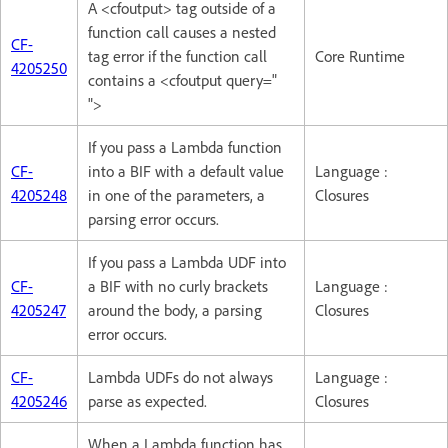
A <cfoutput> tag outside of a
function call causes a nested
CF-
tag error if the function call
Core Runtime
4205250
contains a <cfoutput query="
">
If you pass a Lambda function
CF-
into a BIF with a default value
Language :
4205248
in one of the parameters, a
Closures
parsing error occurs.
If you pass a Lambda UDF into
CF-
a BIF with no curly brackets
Language :
4205247
around the body, a parsing
Closures
error occurs.
CF-
Lambda UDFs do not always
Language :
4205246
parse as expected.
Closures
When a Lambda function has