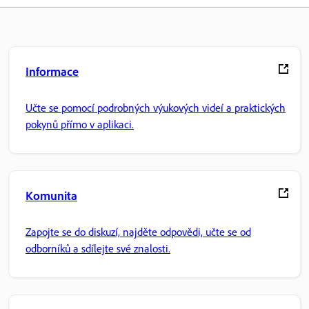
Informace
Učte se pomocí podrobných výukových videí a praktických
pokynů přímo v aplikaci.
Komunita
Zapojte se do diskuzí, najděte odpovědi, učte se od
odborníků a sdílejte své znalosti.