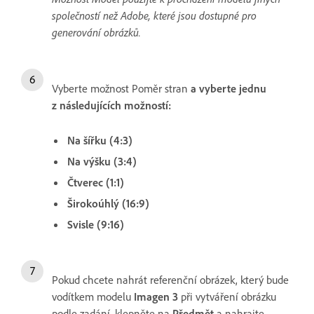
společností než Adobe, které jsou dostupné pro
generování obrázků.
Vyberte možnost Poměr stran
a vyberte jednu
z následujících možností:
Na šířku (4:3)
Na výšku (3:4)
Čtverec (1:1)
Širokoúhlý (16:9)
Svisle (9:16)
Pokud chcete nahrát referenční obrázek, který bude
vodítkem modelu
Imagen 3
při vytváření obrázku
podle zadání, klepněte na
Předmět
a nahrajte