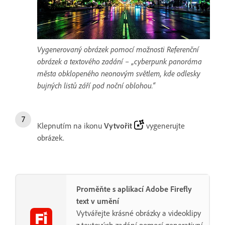
Vygenerovaný obrázek pomocí možnosti Referenční
obrázek a textového zadání – „cyberpunk panoráma
města obklopeného neonovým světlem, kde odlesky
bujných listů září pod noční oblohou.“
Klepnutím na ikonu
Vytvořit
vygenerujte
obrázek.
Proměňte s aplikací Adobe Firefly
text v umění
Vytvářejte krásné obrázky a videoklipy
z textových zadání pomocí generativní