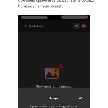
k vytvoření upravené verze, klepněte na položku
Obrázek
a nahrajte obrázek.