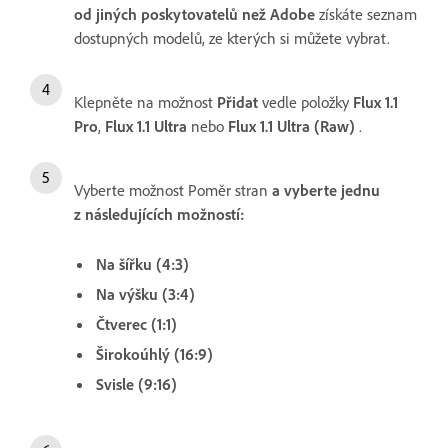
od jiných poskytovatelů než Adobe
získáte seznam
dostupných modelů, ze kterých si můžete vybrat.
Klepněte na možnost
Přidat
vedle položky
Flux 1.1
Pro
,
Flux 1.1 Ultra
nebo
Flux 1.1 Ultra (Raw)
.
Vyberte možnost Poměr stran
a vyberte jednu
z následujících možností:
Na šířku (4:3)
Na výšku (3:4)
Čtverec (1:1)
Širokoúhlý (16:9)
Svisle (9:16)