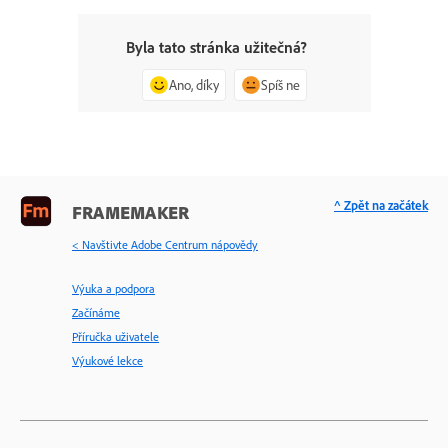
Byla tato stránka užitečná?
Ano, díky
Spíš ne
^ Zpět na začátek
FRAMEMAKER
< Navštivte Adobe Centrum nápovědy
Výuka a podpora
Začínáme
Příručka uživatele
Výukové lekce