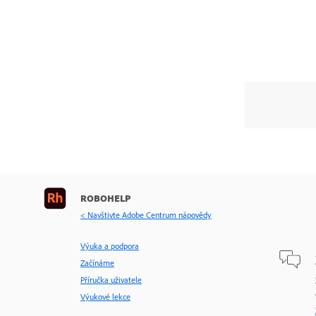
ROBOHELP
< Navštivte Adobe Centrum nápovědy
Výuka a podpora
Začínáme
Příručka uživatele
Výukové lekce