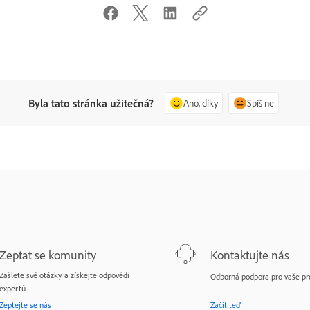
Byla tato stránka užitečná?
Ano, díky
Spíš ne
Zeptat se komunity
Kontaktujte nás
Zašlete své otázky a získejte odpovědi
Odborná podpora pro vaše pr
expertů.
Zeptejte se nás
Začít teď