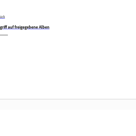
ück
griff auf freigegebene Alben
Community
Ad