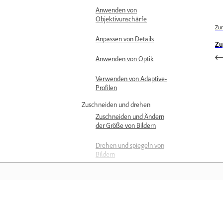
Anwenden von
Objektivunschärfe
Zur
Anpassen von Details
Zu
Anwenden von Optik
Verwenden von Adaptive-
Profilen
Zuschneiden und drehen
Zuschneiden und Ändern
der Größe von Bildern
Drehen und spiegeln von
Bildern
Anpassen der
Bildgeometrie
Entfernen von Objekten
Training
Manuelles Entfernen von
Objekten