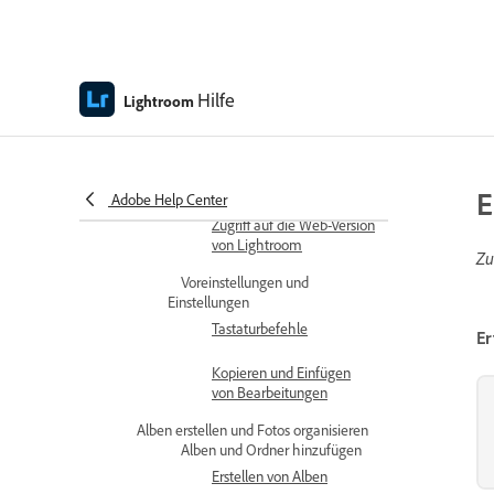
Grundlagen lernen
Technische
Anforderungen für die
Web-Version von
Hilfe
Lightroom
Lightroom
Überblick über den
Arbeitsbereich
E
Auf die App zugreifen
Adobe Help Center
Zugriff auf die Web-Version
von Lightroom
Zu
Voreinstellungen und
Einstellungen
Tastaturbefehle
Er
Kopieren und Einfügen
von Bearbeitungen
Alben erstellen und Fotos organisieren
Alben und Ordner hinzufügen
Erstellen von Alben