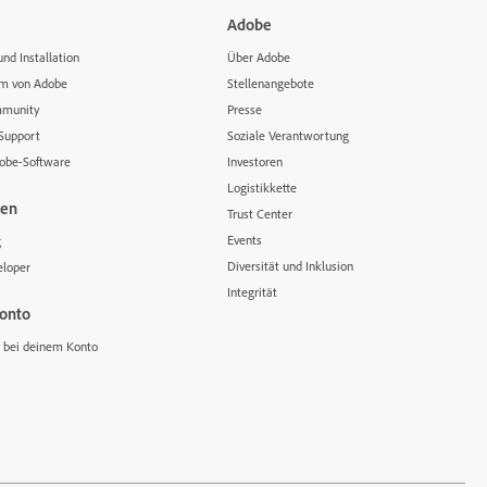
Adobe
nd Installation
Über Adobe
um von Adobe
Stellenangebote
munity
Presse
-Support
Soziale Verantwortung
dobe-Software
Investoren
Logistikkette
cen
Trust Center
Events
g
Diversität und Inklusion
loper
Integrität
onto
bei deinem Konto