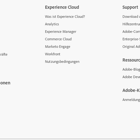
Experience Cloud
Support
Was ist Experience Cloud?
Download u
Analytics
Hilfezentr
Experience Manager
Adobe-Com
Commerce Cloud
Enterprise
Marketo Engage
Original A
Workfront
räfte
Ressour
Nutzungsbedingungen
Adobe-Blo
Adobe Deve
ionen
Adobe-K
Anmeldung 