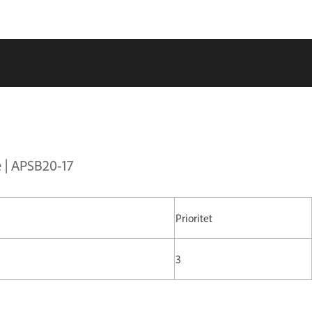
e | APSB20-17
Prioritet
3