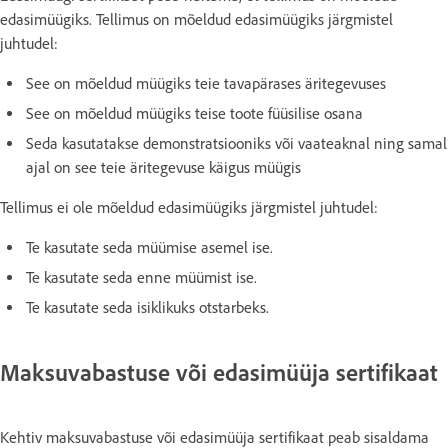
edasimüügiks. Tellimus on mõeldud edasimüügiks järgmistel
juhtudel:
See on mõeldud müügiks teie tavapärases äritegevuses
See on mõeldud müügiks teise toote füüsilise osana
Seda kasutatakse demonstratsiooniks või vaateaknal ning samal
ajal on see teie äritegevuse käigus müügis
Tellimus ei ole mõeldud edasimüügiks järgmistel juhtudel:
Te kasutate seda müümise asemel ise.
Te kasutate seda enne müümist ise.
Te kasutate seda isiklikuks otstarbeks.
Maksuvabastuse või edasimüüja sertifikaat
Kehtiv maksuvabastuse või edasimüüja sertifikaat peab sisaldama