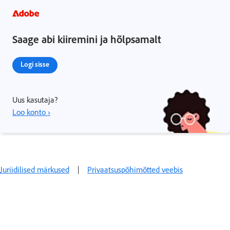
Saage abi kiiremini ja hõlpsamalt
Logi sisse
Uus kasutaja?
Loo konto ›
Juriidilised märkused
|
Privaatsuspõhimõtted veebis