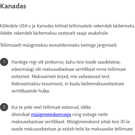
Kanadas
Kõikidele USA-s ja Kanadas tehtud tellimustele rakendub käibemaks.
Adobe rakendab käibemaksu vastavalt saaja asukohale.
Tellimuselt müügimaksu eemaldamiseks toimige järgmiselt.
Hankige riigi või piirkonna, kuhu teie toode saadetakse,
edasimüügi või maksuvabastuse sertifikaat enne tellimuse
esitamist. Maksuameti kirjad, mis vabastavad teid
föderaalmaksu tasumisest, ei kuulu käibemaksuvabastuse
sertifikaatide hulka.
Kui te pole veel tellimust esitanud, võtke
ühendust
müügimeeskonnaga
ning esitage neile
maksuvabastuse sertifikaat. Müügimeeskond aitab teie ID-le
saada maksuvabastuse ja esitab teile ka maksuvaba tellimuse.