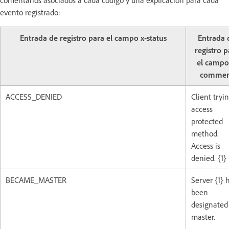
comentarios asociados a cada código y una explicación para cada
evento registrado:
Entrada de registro para el campo x-status
Entrada 
registro p
el campo
commen
ACCESS_DENIED
Client tryi
access
protected
method.
Access is
denied. {1}
BECAME_MASTER
Server {1} 
been
designated
master.