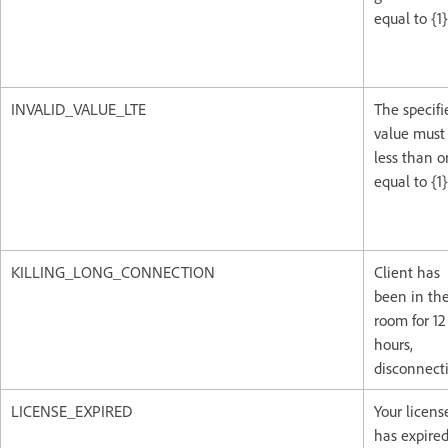
equal to {1}
INVALID_VALUE_LTE
The specifi
value must
less than o
equal to {1}
KILLING_LONG_CONNECTION
Client has
been in th
room for 12
hours,
disconnect
LICENSE_EXPIRED
Your licens
has expire