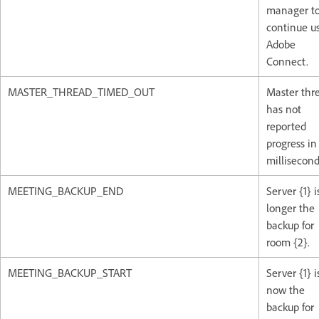
manager t
continue u
Adobe
Connect.
MASTER_THREAD_TIMED_OUT
Master thr
has not
reported
progress in 
millisecond
MEETING_BACKUP_END
Server {1} i
longer the
backup for
room {2}.
MEETING_BACKUP_START
Server {1} i
now the
backup for