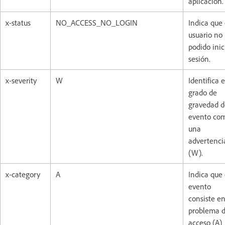
aplicación.
x-status
NO_ACCESS_NO_LOGIN
Indica que 
usuario no
podido inic
sesión.
x-severity
W
Identifica e
grado de
gravedad d
evento co
una
advertenci
(W).
x-category
A
Indica que 
evento
consiste e
problema 
acceso (A)