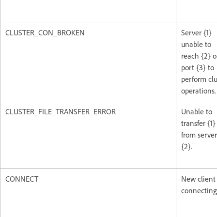
CLUSTER_CON_BROKEN
Server {1}
unable to
reach {2} 
port {3} to
perform clu
operations.
CLUSTER_FILE_TRANSFER_ERROR
Unable to
transfer {1}
from server
{2}.
CONNECT
New client
connecting: