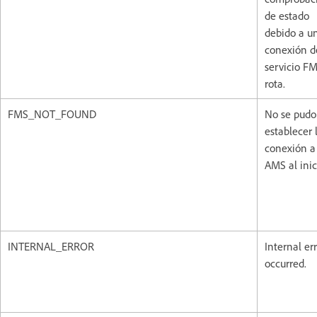
de estado
debido a u
conexión d
servicio F
rota.
FMS_NOT_FOUND
No se pudo
establecer 
conexión a
AMS al inic
INTERNAL_ERROR
Internal er
occurred.