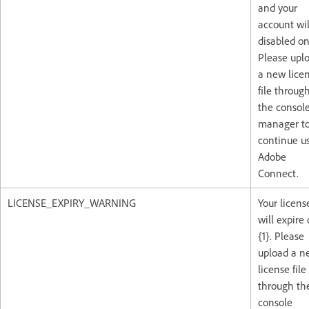
and your
account wil
disabled on
Please upl
a new lice
file throug
the consol
manager t
continue u
Adobe
Connect.
LICENSE_EXPIRY_WARNING
Your licens
will expire
{1}. Please
upload a n
license file
through th
console