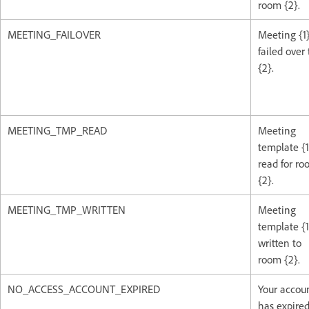
room {2}.
MEETING_FAILOVER
Meeting {1
failed over 
{2}.
MEETING_TMP_READ
Meeting
template {1
read for r
{2}.
MEETING_TMP_WRITTEN
Meeting
template {1
written to
room {2}.
NO_ACCESS_ACCOUNT_EXPIRED
Your accou
has expired