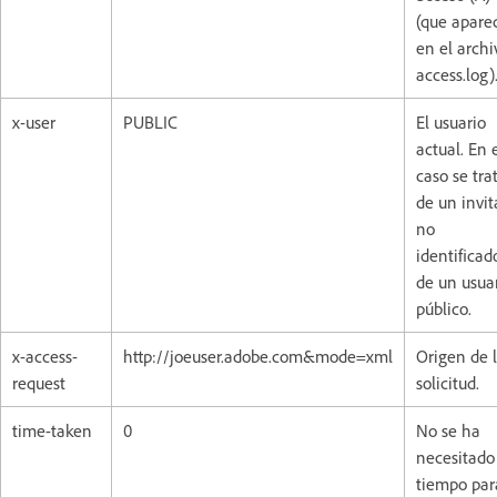
(que apare
en el archi
access.log)
x-user
PUBLIC
El usuario
actual. En 
caso se tra
de un invi
no
identificad
de un usua
público.
x-access-
http://joeuser.adobe.com&mode=xml
Origen de 
request
solicitud.
time-taken
0
No se ha
necesitado
tiempo par