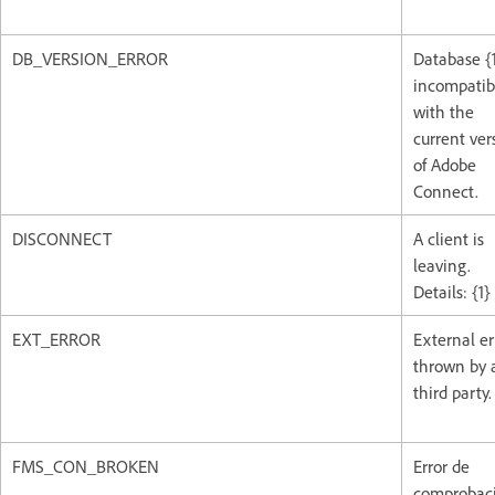
DB_VERSION_ERROR
Database {1
incompatib
with the
current ver
of Adobe
Connect.
DISCONNECT
A client is
leaving.
Details: {1}
EXT_ERROR
External er
thrown by 
third party.
FMS_CON_BROKEN
Error de
comprobac