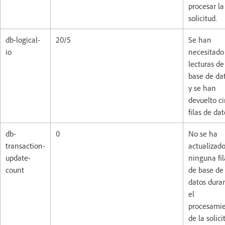
procesar la
solicitud.
db-logical-
20/5
Se han
io
necesitado
lecturas de
base de da
y se han
devuelto c
filas de dat
db-
0
No se ha
transaction-
actualizad
update-
ninguna fil
count
de base de
datos dura
el
procesami
de la solici