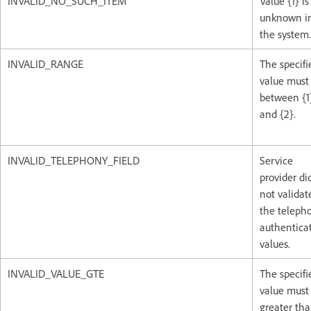
INVALID_NO_SUCH_ITEM
Value {1} is
unknown i
the system.
INVALID_RANGE
The specifi
value must
between {1
and {2}.
INVALID_TELEPHONY_FIELD
Service
provider di
not validat
the teleph
authentica
values.
INVALID_VALUE_GTE
The specifi
value must
greater tha