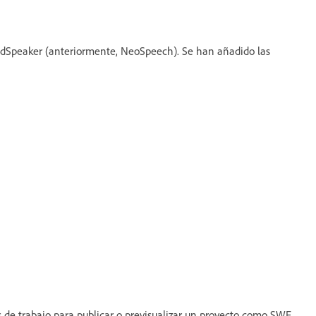
adSpeaker (anteriormente, NeoSpeech). Se han añadido las
 de trabajo para publicar o previsualizar un proyecto como SWF.