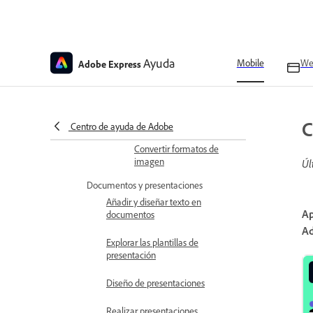
imágenes
Borra partes no deseadas
de una imagen
Ayuda
Mobile
We
Adobe Express
Recorta imágenes con
formas
Eliminar archivos
C
Centro de ayuda de Adobe
Convertir formatos de
imagen
Úl
Documentos y presentaciones
Añadir y diseñar texto en
Ap
documentos
Ad
Explorar las plantillas de
presentación
Diseño de presentaciones
Realizar presentaciones