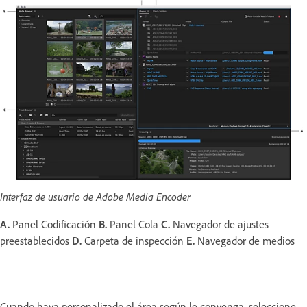
Interfaz de usuario de Adobe Media Encoder
A.
Panel Codificación
B.
Panel Cola
C.
Navegador de ajustes
preestablecidos
D.
Carpeta de inspección
E.
Navegador de medios
Cuando haya personalizado el área según le convenga, seleccione